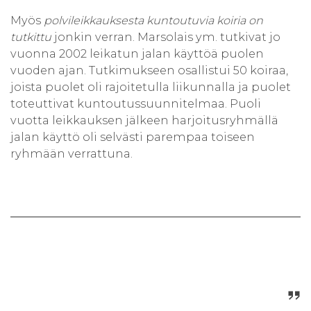
Myös
polvileikkauksesta kuntoutuvia koiria on
tutkittu
jonkin verran. Marsolais ym. tutkivat jo
vuonna 2002 leikatun jalan käyttöä puolen
vuoden ajan. Tutkimukseen osallistui 50 koiraa,
joista puolet oli rajoitetulla liikunnalla ja puolet
toteuttivat kuntoutussuunnitelmaa. Puoli
vuotta leikkauksen jälkeen harjoitusryhmällä
jalan käyttö oli selvästi parempaa toiseen
ryhmään verrattuna.