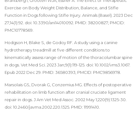
Brantberg I, Grooten WJA, Essner A. The Effect of Therapeutic
Exercise on Body Weight Distribution, Balance, and Stifle
Function in Dogs following Stifle Injury. Animals (Basel). 2023 Dec
27;14(1):92. doi: 10.3390/ani14010092. PMID: 38200827; PMCID:
PMC10778569.
Hodgson H, Blake S, de Godoy RF. A study using a canine
hydrotherapy treadmill at five different conditions to
kinematically assess range of motion of the thoracolumbar spine
in dogs. Vet Med Sci. 2023 Jan;9(1):119-125. doi: 10.1002/vms3.1067.
Epub 2022 Dec 29. PMID: 36580393; PMCID: PMC9856978.
Marsolais GS, Dvorak G, Conzemius MG. Effects of postoperative
rehabilitation on limb function after cranial cruciate ligament
repair in dogs. J Am Vet Med Assoc. 2002 May 1;220(9):1325-30.
doi: 10.2460/javma.2002.220.1325. PMID: 11991410.