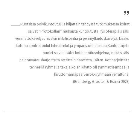
Ruotsissa polvikuntoutujille hiljattain tehdyssä tutkimuksessa koirat
saivat “Protokollan” mukaista kuntoutusta, fysioterapia sisälsi
vesimattokävelyä, nivelen mibilisointia ja pehmytkudoskävelyä. Lisäksi
kotona kontrolloidut hihnalenkit ja ympäristönhallintaa.Kuntoutujista
puolet saivat lisäksi kotiharjoitusohjelma, mikä sisälsi
painonvarausharjoitteita asteittain haastetta lisäten. Kotiharjoitteita
tehneellä ryhmällä takajalkojen käyttö oli symmetrisempää ja
kivuttomamapaa verrokkiryhmään verrattuna.
(Brantberg, Grooten & Essner 2023)