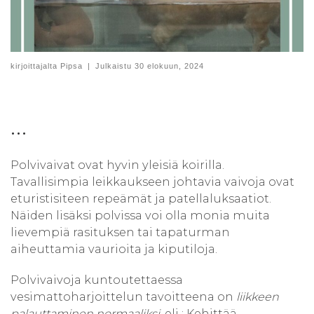
kirjoittajalta
Pipsa
|
Julkaistu
30 elokuun, 2024
…
Polvivaivat ovat hyvin yleisiä koirilla.
Tavallisimpia leikkaukseen johtavia vaivoja ovat
eturistisiteen repeämät ja patellaluksaatiot.
Näiden lisäksi polvissa voi olla monia muita
lievempiä rasituksen tai tapaturman
aiheuttamia vaurioita ja kiputiloja.
Polvivaivoja kuntoutettaessa
vesimattoharjoittelun tavoitteena on
liikkeen
palauttaminen normaaliksi
, eli : Kehittää