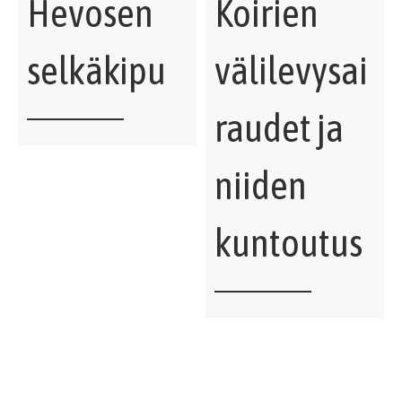
Hevosen
Koirien
selkäkipu
välilevysai
raudet ja
niiden
kuntoutus