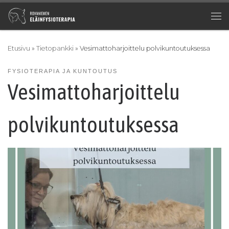
Skip to content
Val
Etusivu
»
Tietopankki
»
Vesimattoharjoittelu polvikuntoutuksessa
FYSIOTERAPIA JA KUNTOUTUS
Vesimattoharjoittelu
polvikuntoutuksessa