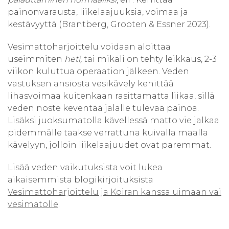
painonvarausta, liikelaajuuksia, voimaa ja
kestävyyttä (Brantberg, Grooten & Essner 2023).
Vesimattoharjoittelu voidaan aloittaa
useimmiten
heti,
tai mikäli on tehty leikkaus, 2-3
viikon kuluttua operaation jälkeen. Veden
vastuksen ansiosta vesikävely kehittää
lihasvoimaa kuitenkaan rasittamatta liikaa, sillä
veden noste keventää jalalle tulevaa painoa.
Lisäksi juoksumatolla kävellessä matto vie jalkaa
pidemmälle taakse verrattuna kuivalla maalla
kävelyyn, jolloin liikelaajuudet ovat paremmat.
Lisää veden vaikutuksista voit lukea
aikaisemmista blogikirjoituksista
Vesimattoharjoittelu ja
Koiran kanssa uimaan vai
vesimatolle
.