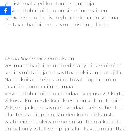
yhdistämällä eri kuntoutusmuotoja.
Vesimattoharjoittelu on siis erinomainen
apukeino
, mutta aivan yhtä tärkeää on kotona
tehtävät harjoitteet ja ympäristönhallinta.
Oman kokemukseni
mukaan
vesimattoharjoittelu on edistänyt lihasvoimien
kehittymistä ja jalan käyttöä polvikuntoutujilla.
Nämä koirat usein kuntoutuvat nopeammin
takaisin normaaliin elämään.
Vesimattoharjoittelua tehdään yleensä 2-3 kertaa
viikossa kunnes leikkauksesta on kulunut noin
2kk, sen jälkeen käyntejä voidaa usein vähentää
tilanteesta riippuen. Muiden kuin leikkausta
vaatineiden polvivammojen suhteen aikataulu
on paljon yksilöllisempi ja jalan käyttö määrittää