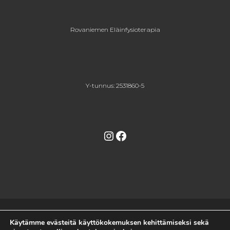
Rovaniemen Eläinfysioterapia
Y-tunnus: 2531860-5
Instagram
Facebook
© 2026
Rovaniemen Eläinfysioterapia
–
Kaikki oikeudet
Käytämme evästeitä käyttökokemuksen kehittämiseksi sekä
pidätetään