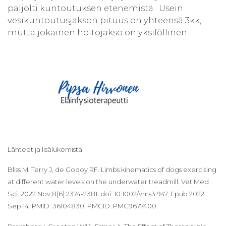
paljolti kuntoutuksen etenemistä. Usein
vesikuntoutusjakson pituus on yhteensä 3kk,
mutta jokainen hoitojakso on yksilöllinen.
Lähteet ja lisälukemista
Bliss M, Terry J, de Godoy RF. Limbs kinematics of dogs exercising
at different water levels on the underwater treadmill. Vet Med
Sci. 2022 Nov;8(6):2374-2381. doi: 10.1002/vms3.947. Epub 2022
Sep 14. PMID: 36104830; PMCID: PMC9677400.