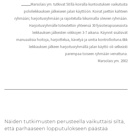
Marsolais ym. tutkivat 50:llä koiralla kuntoutuksen vaikutusta
polvileikkauksen jälkeiseen jalan käyttöön. Koirat jaettiin kahteen
ryhmään; harjoitusryhmään ja rajoitetulla liikunnalla olevien ryhmään.
Harjoitusryhmälle toteutettiin yhteensä 30 fysioterapiasessiota
leikkauksen jälkeisten viikkojen 3-7 aikana. Käynnit sisälsivät
manuaalisia hoitoja, harjoittelua, kävelyä ja uintia kontrolloituna.6kk
leikkauksen jälkeen harjoitusryhmällä jalan käyttö oli selkeästi
parempaa toiseen ryhmään verrattuna.
Marsolais ym. 2002
Näiden tutkimusten perusteella vaikuttaisi siltä,
että parhaaseen lopputulokseen päästää