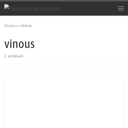
Skip to content
Val
Etusivu
»
vinous
vinous
1 artikkeli