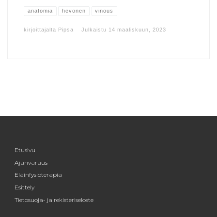
anatomia
hevonen
vinous
kirjoittajalta
Pipsa
Julkaistu
14 maaliskuun, 2023
Etusivu
Ajanvaraus
Eläinfysioterapia
Esittely
Tietosuoja- ja rekisteriseloste