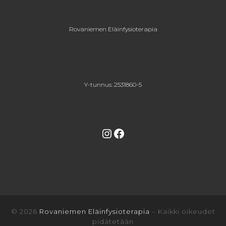
Rovaniemen Eläinfysioterapia
Y-tunnus: 2531860-5
Instagram
Facebook
© 2026
Rovaniemen Eläinfysioterapia
–
Kaikki oikeudet
pidätetään